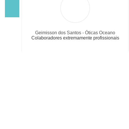
Dimitri A. Q. Rosa – H R Trade
s Oceano
Pessoal altamente qualificado e de pro
fissionais
atendimento