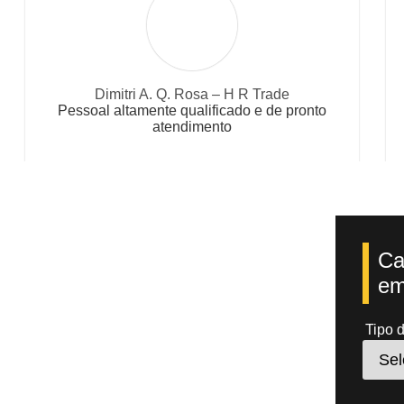
Wilson Junior - Kadoshi Pescados
nto
Equipe super atualizada, competente e ágil
Ca
em
Tipo 