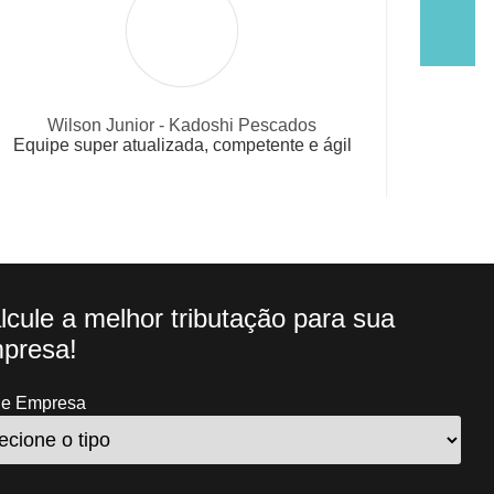
Karina Lisboa- Kouro Multimarcas
Relato de uma cliente muito satisfeita
lcule a melhor tributação para sua
presa!
de Empresa