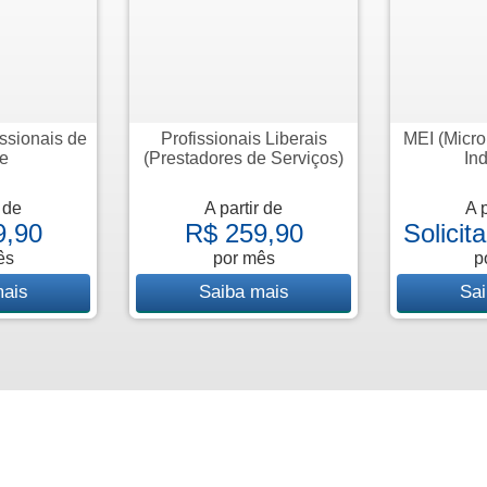
ssionais de
Profissionais Liberais
MEI (Micr
e
(Prestadores de Serviços)
Ind
r de
A partir de
A p
9,90
R$ 259,90
Solicit
ês
por mês
p
mais
Saiba mais
Sai