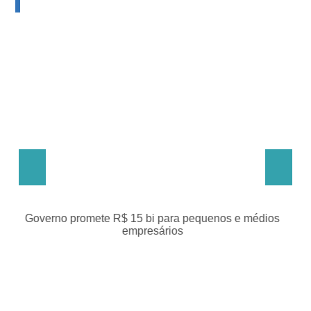
 para pequenos e médios
Programa de parcelamento de dívi
ários
MEIs