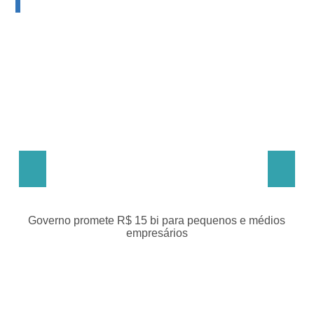
erno promete R$ 15 bi para pequenos e médios
Programa d
empresários