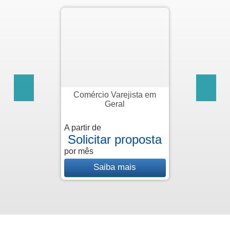
Comércio Varejista em
Geral
A partir de
A
Solicitar proposta
por mês
p
Saiba mais