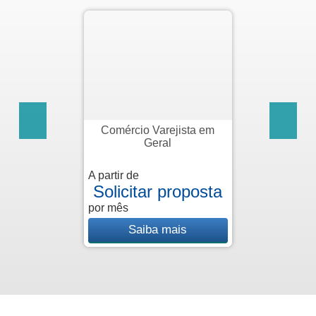
cio Varejista em
Médicos e Pro
Geral
Sa
 de
A partir de
citar proposta
R$ 2
por mês
Saiba mais
Saiba