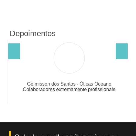
Depoimentos
on dos Santos - Óticas Oceano
Dimitri A
ores extremamente profissionais
Pessoal altamente qua