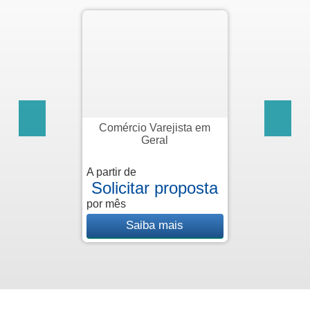
Comércio Varejista em
Médicos 
Geral
artir de
A partir d
olicitar proposta
R
r mês
por mês
Saiba mais
S