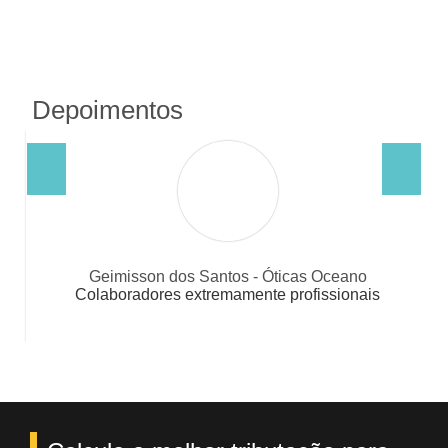
Depoimentos
imisson dos Santos - Óticas Oceano
Dimi
boradores extremamente profissionais
Pessoal altament